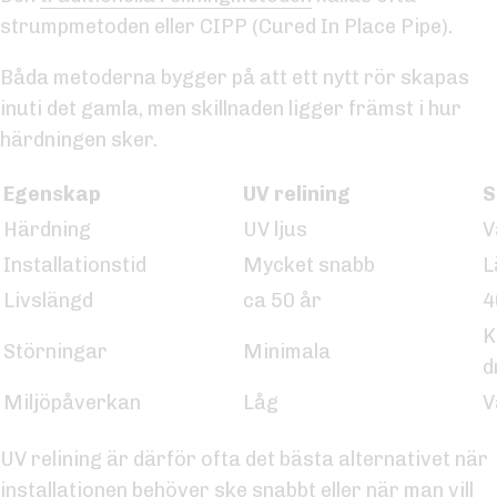
strumpmetoden eller CIPP (Cured In Place Pipe).
Båda metoderna bygger på att ett nytt rör skapas
inuti det gamla, men skillnaden ligger främst i hur
härdningen sker.
Egenskap
UV relining
S
Härdning
UV ljus
V
Installationstid
Mycket snabb
L
Livslängd
ca 50 år
4
K
Störningar
Minimala
d
Miljöpåverkan
Låg
V
UV relining är därför ofta det bästa alternativet när
installationen behöver ske snabbt eller när man vill