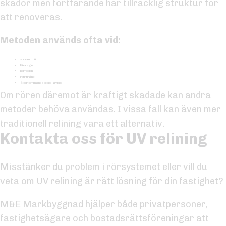
skador men fortfarande har tillräcklig struktur för
att renoveras.
Metoden används ofta vid:
sprickor i rör
läckage
korrosion
rotintrång
återkommande stopp i avlopp
Om rören däremot är kraftigt skadade kan andra
metoder behöva användas. I vissa fall kan även mer
traditionell relining vara ett alternativ.
Kontakta oss för UV relining
Misstänker du problem i rörsystemet eller vill du
veta om UV relining är rätt lösning för din fastighet?
M&E Markbyggnad hjälper både privatpersoner,
fastighetsägare och bostadsrättsföreningar att