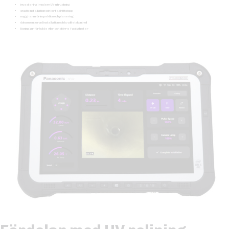
investering i modern UV-utrustning
snabb installation och korta driftstopp
noggrann rörinspektion och planering
dokumenterad installation och kvalitetskontroll
lösningar för både villor och större fastigheter