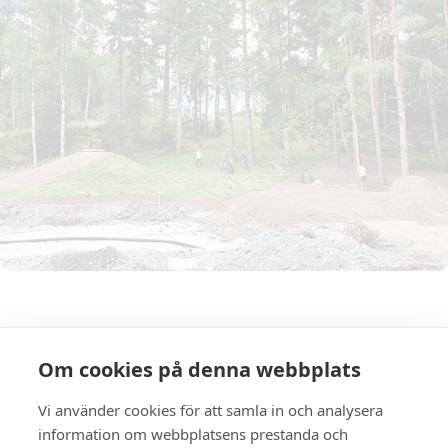
Mark & Anläggning
Om cookies på denna webbplats
Vi tar hand om allt rörande din mark och
Vi använder cookies för att samla in och analysera
anläggning från första kontakt till avslutat
information om webbplatsens prestanda och