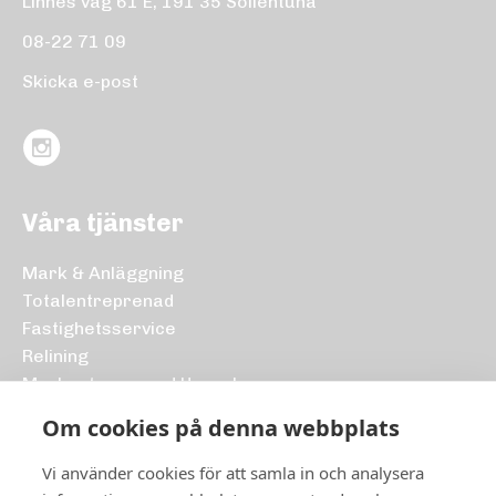
Linnés väg 61 E, 191 35 Sollentuna
08-22 71 09
Skicka e-post
Våra tjänster
Mark & Anläggning
Totalentreprenad
Fastighetsservice
Relining
Markentreprenad Uppsala
Markarbeten Uppsala
Om cookies på denna webbplats
Markarbeten Västerås
Vi använder cookies för att samla in och analysera